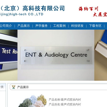
公司简介
|
产品展示
|
声学服务
|
工程案例
|
科技研发
|
下载专区
|
分类
产品展示
产品名称:吸声式喷涂内衬
产品别名:吸声式喷涂内衬