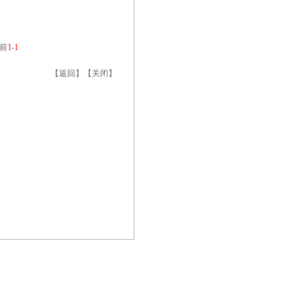
前
1
-
1
【
返回
】【
关闭
】